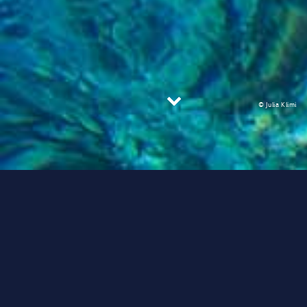
© Julia Klimi
Όλα
Deep water solo climbing
Snorkeling
Swimming
Diving
Kayaking