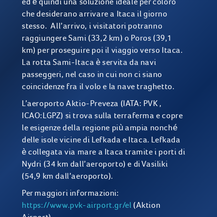
ed è quindi una soluzione ideale per coloro
che desiderano arrivare a Itaca il giorno
stesso. All’arrivo, i visitatori potranno
raggiungere Sami (33,2 km) o Poros (39,1
km) per proseguire poi il viaggio verso Itaca.
La rotta Sami-Itaca è servita da navi
passeggeri, nel caso in cui non ci siano
coincidenze fra il volo e la nave traghetto.
L’aeroporto Aktio-Preveza (ΙΑΤΑ: PVK ,
ΙCAO:LGPZ) si trova sulla terraferma e copre
le esigenze della regione più ampia nonché
delle isole vicine di Lefkada e Itaca. Lefkada
è collegata via mare a Itaca tramite i porti di
Nydri (34 km dall’aeroporto) e di Vasiliki
(54,9 km dall’aeroporto).
Per maggiori informazioni:
https://www.pvk-airport.gr/el
(Aktion