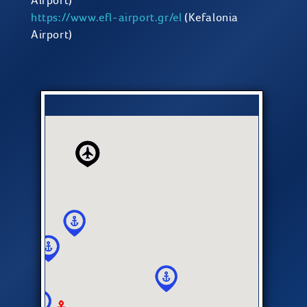
Airport)
https://www.efl-airport.gr/el
(Kefalonia
Airport)