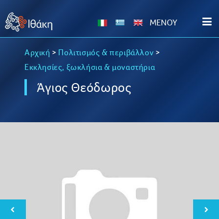
MENOY
Αρχική
>
Πολιτισμός & περιβάλλον
>
Εκκλησίες, ξωκλήσια & μοναστήρια
Άγιος Θεόδωρος